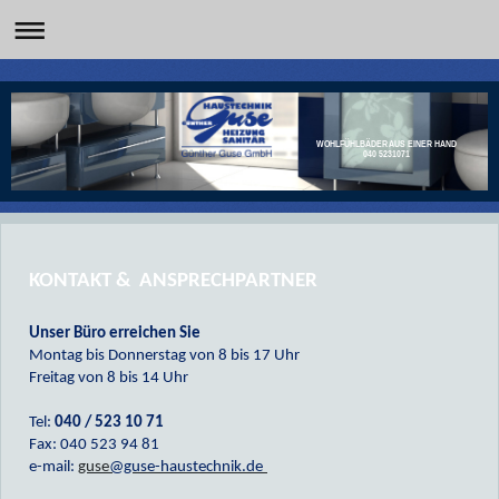
WOHLFÜHLBÄDER AUS EINER HAND
040 5231071
KONTAKT & ANSPRECHPARTNER
Unser Büro erreichen Sie
Montag bis Donnerstag von 8 bis 17 Uhr
Freitag von 8 bis 14 Uhr
Tel:
040 / 523 10 71
Fax: 040 523 94 81
e-mail:
guse
@guse-haustechnik.de