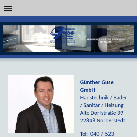
WOHLFÜHLBÄDER AUS EINER HAND
040 5231071
Günther Guse
GmbH
Haustechnik / Bäder
/ Sanitär / Heizung
Alte Dorfstraße 39
22848 Norderstedt
040 / 523
Tel: